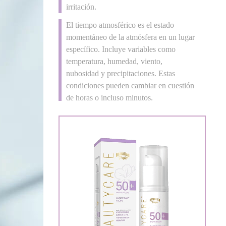
irritación.
El tiempo atmosférico es el estado
momentáneo de la atmósfera en un lugar
específico. Incluye variables como
temperatura, humedad, viento,
nubosidad y precipitaciones. Estas
condiciones pueden cambiar en cuestión
de horas o incluso minutos.
Tu mejor opción para una piel sin brillo
La piel del rostro es una de las zonas
más sensibles del cuerpo y, por eso,
reacciona con facilidad a factores como
el sol, el clima, los productos fuertes o
incluso el estrés diario.
El melasma es una de las alteraciones de
la piel más comunes, especialmente en el
rostro. Se manifiesta como manchas