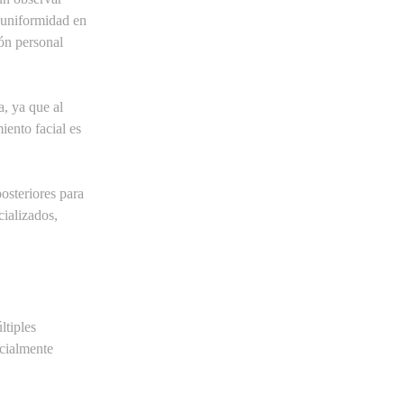
Los lunares en la cara son una
, uniformidad en
característica común de la piel y pueden
ón personal
aparecer en diferentes etapas de la vida.
El dióxido de silicio es un compuesto
a, ya que al
mineral que se encuentra de forma
iento facial es
natural en elementos como la arena, el
cuarzo y algunas plantas.
La dermatitis en la cara es uno de los
osteriores para
problemas cutáneos más comunes y
cializados,
suele aparecer cuando la piel se irrita, se
inflama o reacciona a ciertos factores
externos.
ltiples
ecialmente