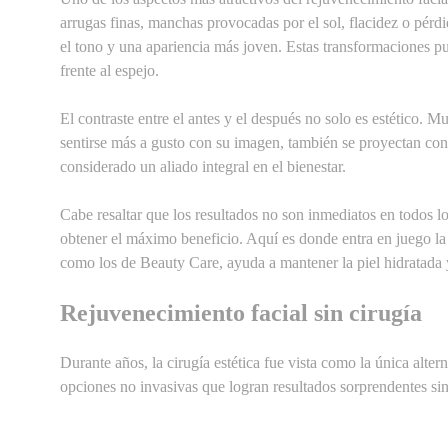
arrugas finas, manchas provocadas por el sol, flacidez o pérd
el tono y una apariencia más joven. Estas transformaciones p
frente al espejo.
El contraste entre el antes y el después no solo es estético. 
sentirse más a gusto con su imagen, también se proyectan con 
considerado un aliado integral en el bienestar.
Cabe resaltar que los resultados no son inmediatos en todos l
obtener el máximo beneficio. Aquí es donde entra en juego la d
como los de Beauty Care, ayuda a mantener la piel hidratada y
Rejuvenecimiento facial sin cirugía
Durante años, la cirugía estética fue vista como la única alter
opciones no invasivas que logran resultados sorprendentes sin
populares en Colombia, donde muchas personas buscan soluci