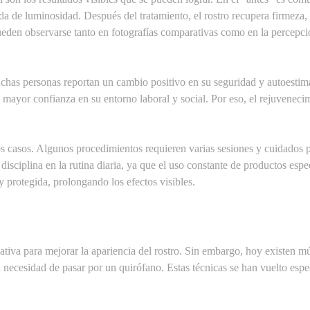
ida de luminosidad. Después del tratamiento, el rostro recupera firmeza
ueden observarse tanto en fotografías comparativas como en la percepci
Muchas personas reportan un cambio positivo en su seguridad y autoestim
mayor confianza en su entorno laboral y social. Por eso, el rejuvenecim
os casos. Algunos procedimientos requieren varias sesiones y cuidados p
isciplina en la rutina diaria, ya que el uso constante de productos espe
 protegida, prolongando los efectos visibles.
nativa para mejorar la apariencia del rostro. Sin embargo, hoy existen mú
 necesidad de pasar por un quirófano. Estas técnicas se han vuelto esp
ones rápidas, seguras y con tiempos de recuperación mínimos.